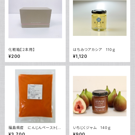
化粧箱【２本用】
はちみつアカシア 110ｇ
¥200
¥1,120
福島県産 にんじんペースト(２
いちじくジャム 140ｇ
パック）加熱調理用
¥3,700
¥900