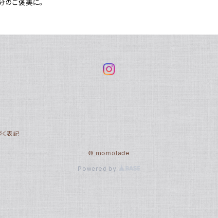
分のご褒美に。
づく表記
© momolade
Powered by